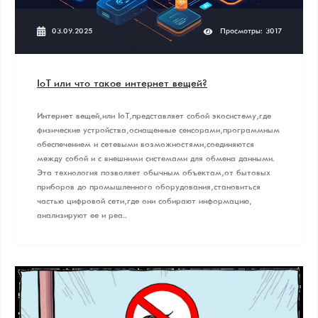
03.09.2025
Просмотры: 3017
IoT или что такое интернет вещей?
Интернет вещей, или IoT, представляет собой экосистему, где
физические устройства, оснащенные сенсорами, программным
обеспечением и сетевыми возможностями, соединяются
между собой и с внешними системами для обмена данными.
Эта технология позволяет обычным объектам, от бытовых
приборов до промышленного оборудования, становиться
частью цифровой сети, где они собирают информацию,
анализируют ее и реа..