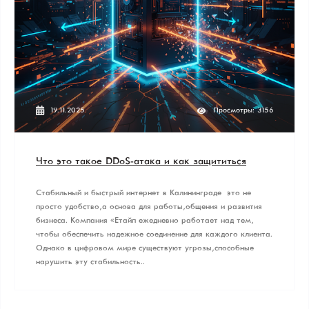
19.11.2025
Просмотры: 3156
Что это такое DDoS-атака и как защититься
Стабильный и быстрый интернет в Калининграде — это не
просто удобство, а основа для работы, общения и развития
бизнеса. Компания «Етайп» ежедневно работает над тем,
чтобы обеспечить надежное соединение для каждого клиента.
Однако в цифровом мире существуют угрозы, способные
нарушить эту стабильность..