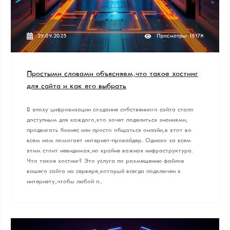
29.09.2025
Просмотры: 15178
Простыми словами объясняем, что такое хостинг
для сайта и как его выбрать
В эпоху цифровизации создание собственного сайта стало
доступным для каждого, кто хочет поделиться знаниями,
продвигать бизнес или просто общаться онлайн, в этот во
всем нам помогает интернет-провайдер. Однако за всем
этим стоит невидимая, но крайне важная инфраструктура.
Что такое хостинг? Это услуга по размещению файлов
вашего сайта на сервере, который всегда подключен к
интернету, чтобы любой п..