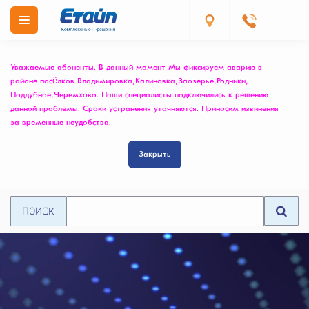
Уважаемые абоненты. В данный момент Мы фиксируем аварию в
районе посёлков Владимировка, Калиновка, Заозерье, Родники,
Поддубное, Черемхово. Наши специалисты подключились к решению
данной проблемы. Сроки устранения уточняются. Приносим извинения
за временные неудобства.
Закрыть
ПОИСК