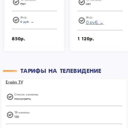
Нет
нет
IPv6:
IPv6:
0 руб. →
0 руб. →
850р.
1 120р.
ТАРИФЫ НА ТЕЛЕВИДЕНИЕ
Етайп TV
Список каналов:
посмотреть
ТВ-каналы:
120