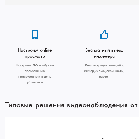
Настроим online
Бесплатный выезд
просмотр
инженера
Настроим ПО и обучим
Демонстрация записей с
пользованию
камер, схемы, скриншоты,
приложением в день
расчет
установки
Типовые решения видеонаблюдения от