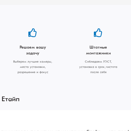
Решаем вашу
Штатные
задачу
монтажники
Выберем лучшие камеры,
Соблюдаем ГОСТ,
места установки,
установка в срок, чистота
разрешение и фокус
после себя
 Етайп