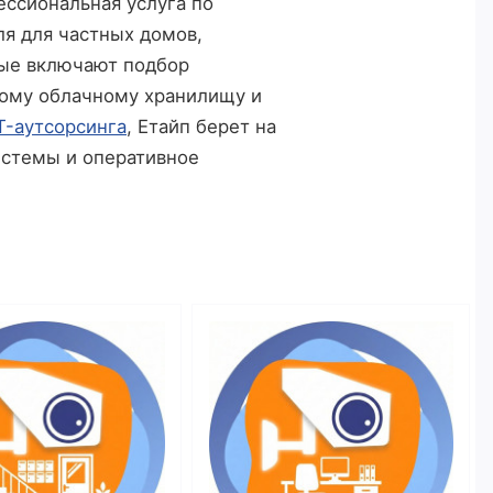
ессиональная услуга по
я для частных домов,
рые включают подбор
ному облачному хранилищу и
T-аутсорсинга
, Етайп берет на
истемы и оперативное