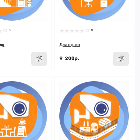
0
0
да
Для офиса
9 200р.