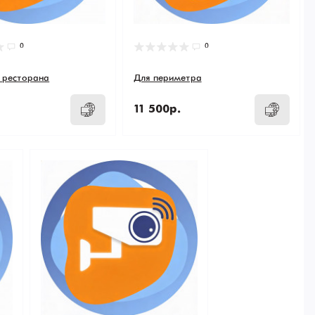
0
0
 ресторана
Для периметра
11 500р.