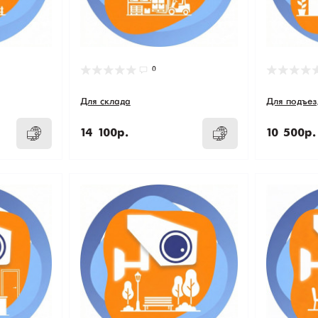
0
Для склада
Для подъез
14 100р.
10 500р.