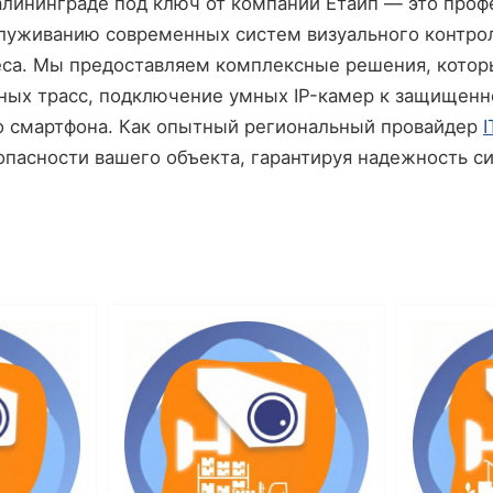
лининграде под ключ от компании Етайп — это проф
луживанию современных систем визуального контрол
еса. Мы предоставляем комплексные решения, кото
ьных трасс, подключение умных IP-камер к защищен
со смартфона. Как опытный региональный провайдер
I
опасности вашего объекта, гарантируя надежность с