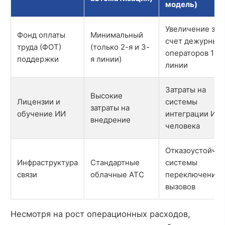
модель)
Увеличение за
Фонд оплаты
Минимальный
счет дежурных
труда (ФОТ)
(только 2-я и 3-
операторов 1-й
поддержки
я линии)
линии
Затраты на
Высокие
Лицензии и
системы
затраты на
обучение ИИ
интеграции ИИ 
внедрение
человека
Отказоустойчи
Инфраструктура
Стандартные
системы
связи
облачные АТС
переключения
вызовов
Несмотря на рост операционных расходов,