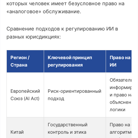
которых человек имеет безусловное право на
«аналоговое» обслуживание.
Сравнение подходов к регулированию ИИ в
разных юрисдикциях:
Регион /
Ключевой принцип
Право на от
Страна
регулирования
ИИ
Обязательн
информиров
Европейский
Риск-ориентированный
и право на
Союз (AI Act)
подход
объяснение
логики
Государственный
Право на отк
Китай
контроль и этика
алгоритмич