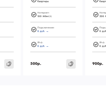
Квартиры
Квар
Интернет:
Инте
100 Мбит/с
200 
Подключение:
Подк
0 руб. →
0 ру
IPv6:
IPv6:
0 руб. →
0 ру
500р.
900р.