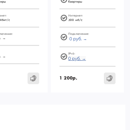
тиры
Квартиры
рнет:
Интернет:
Мбит/с
300 мб/с
лючение:
Подключение:
0 руб. →
б. →
IPv6:
б. →
0 руб. →
1 200р.