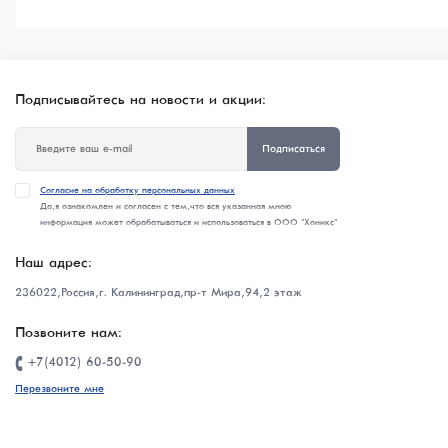
Подписывайтесь на новости и акции:
Подписаться
Согласие на обработку персональных данных
Да, я ознакомлен и согласен с тем, что вся указанная мною
информация может обрабатываться и использоваться в ООО "Хоникс"
Наш адрес:
236022, Россия, г. Калининград, пр-т Мира, 94, 2 этаж
Позвоните нам:
+7(4012) 60-50-90
Перезвоните мне