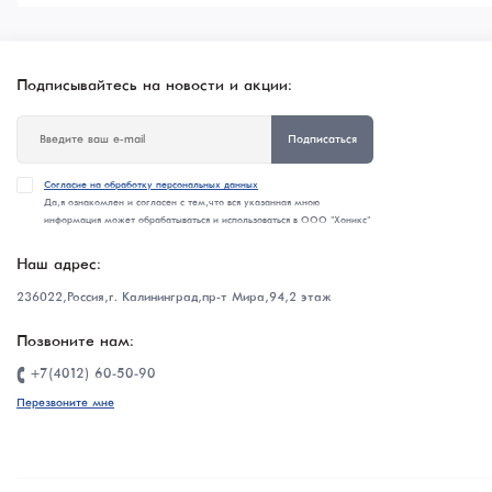
Подписывайтесь на новости и акции:
Подписаться
Согласие на обработку персональных данных
Да, я ознакомлен и согласен с тем, что вся указанная мною
информация может обрабатываться и использоваться в ООО "Хоникс"
Наш адрес:
236022, Россия, г. Калининград, пр-т Мира, 94, 2 этаж
Позвоните нам:
+7(4012) 60-50-90
Перезвоните мне