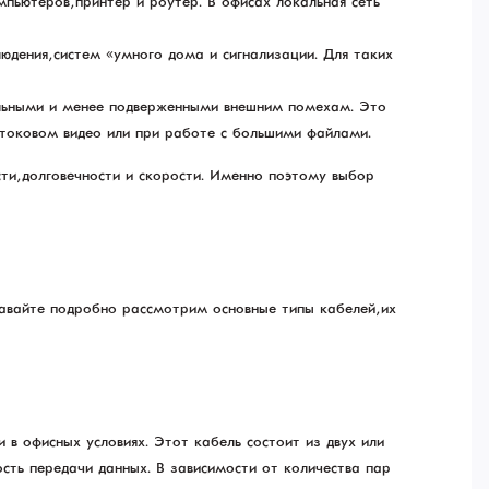
пьютеров, принтер и роутер. В офисах локальная сеть
дения, систем «умного дома» и сигнализации. Для таких
бильными и менее подверженными внешним помехам. Это
потоковом видео или при работе с большими файлами.
ти, долговечности и скорости. Именно поэтому выбор
Давайте подробно рассмотрим основные типы кабелей, их
и в офисных условиях. Этот кабель состоит из двух или
сть передачи данных. В зависимости от количества пар