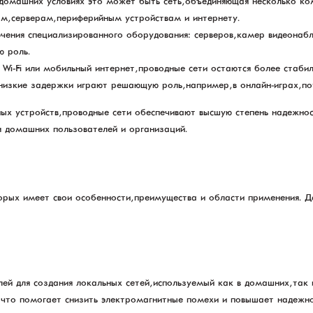
 домашних условиях это может быть сеть, объединяющая несколько ком
ам, серверам, периферийным устройствам и интернету.
чения специализированного оборудования: серверов, камер видеонаблю
ю роль.
к Wi-Fi или мобильный интернет, проводные сети остаются более ста
 низкие задержки играют решающую роль, например, в онлайн-играх, 
ых устройств, проводные сети обеспечивают высшую степень надежнос
я домашних пользователей и организаций.
торых имеет свои особенности, преимущества и области применения. 
ей для создания локальных сетей, используемый как в домашних, так 
, что помогает снизить электромагнитные помехи и повышает надежно