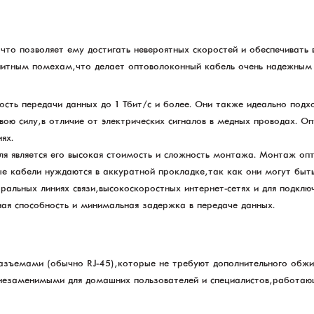
 что позволяет ему достигать невероятных скоростей и обеспечивать 
итным помехам, что делает оптоволоконный кабель очень надежным 
сть передачи данных до 1 Тбит/с и более. Они также идеально подхо
 свою силу, в отличие от электрических сигналов в медных проводах.
ях.
я является его высокая стоимость и сложность монтажа. Монтаж опт
е кабели нуждаются в аккуратной прокладке, так как они могут быть
альных линиях связи, высокоскоростных интернет-сетях и для подклю
кная способность и минимальная задержка в передаче данных.
разъемами (обычно RJ-45), которые не требуют дополнительного обж
х незаменимыми для домашних пользователей и специалистов, работающ