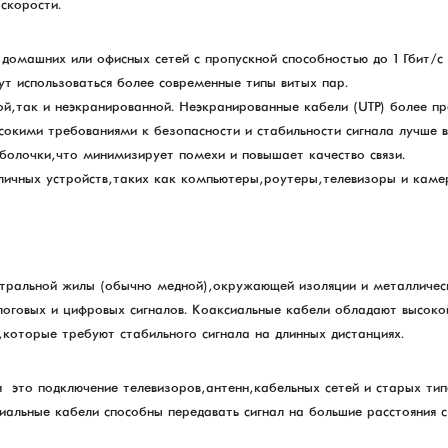
скорости.
 домашних или офисных сетей с пропускной способностью до 1 Гбит/с
гут использоваться более современные типы витых пар.
й, так и неэкранированной. Неэкранированные кабели (UTP) более п
окими требованиями к безопасности и стабильности сигнала лучше вы
болочки, что минимизирует помехи и повышает качество связи.
личных устройств, таких как компьютеры, роутеры, телевизоры и каме
ентральной жилы (обычно медной), окружающей изоляции и металличес
логовых и цифровых сигналов. Коаксиальные кабели обладают высокой
, которые требуют стабильного сигнала на длинных дистанциях.
— это подключение телевизоров, антенн, кабельных сетей и старых ти
сиальные кабели способны передавать сигнал на большие расстояния 