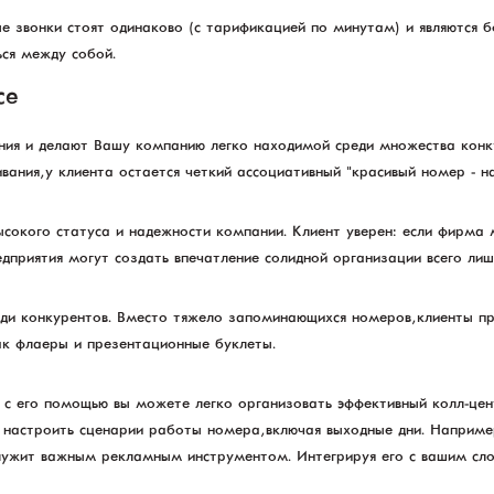
 звонки стоят одинаково (с тарификацией по минутам) и являются 
ся между собой.
се
ния и делают Вашу компанию легко находимой среди множества конк
вания, у клиента остается четкий ассоциативный "красивый номер - н
сокого статуса и надежности компании. Клиент уверен: если фирма 
дприятия могут создать впечатление солидной организации всего лиш
ди конкурентов. Вместо тяжело запоминающихся номеров, клиенты пр
ак флаеры и презентационные буклеты.
о с его помощью вы можете легко организовать эффективный колл-цен
 настроить сценарии работы номера, включая выходные дни. Наприме
лужит важным рекламным инструментом. Интегрируя его с вашим сло