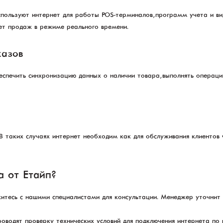
спользуют интернет для работы POS-терминалов, программ учета и ви
чет продаж в режиме реального времени.
казов
еспечить синхронизацию данных о наличии товара, выполнять операци
 таких случаях интернет необходим как для обслуживания клиентов че
а от Етайп?
яжитесь с нашими специалистами для консультации. Менеджер уточнит
оводят проверку технических условий для подключения интернета п