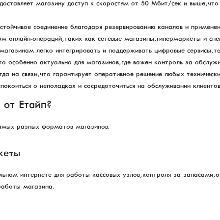
доставляет магазину доступ к скоростям от 50 Мбит/сек и выше, что
устойчивое соединение благодаря резервированию каналов и примене
м онлайн-операций, таких как сетевые магазины, гипермаркеты и спе
магазинам легко интегрировать и поддерживать цифровые сервисы, так
то особенно актуально для магазинов, где важен контроль за обслуж
а на связи, что гарантирует оперативное решение любых технически
покоиться о неполадках и сосредоточиться на обслуживании клиентов
 от Етайп?
самых разных форматов магазинов.
кеты
ном интернете для работы кассовых узлов, контроля за запасами, о
работы магазина.