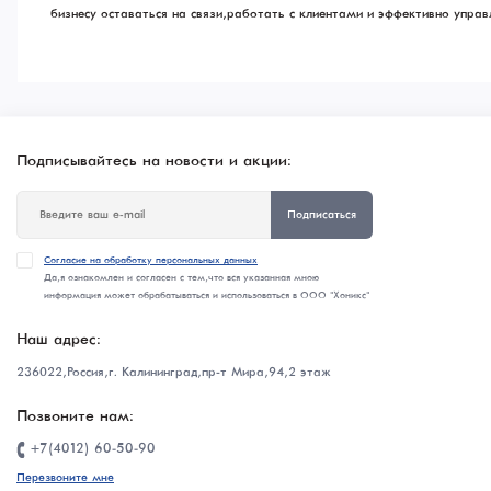
бизнесу оставаться на связи, работать с клиентами и эффективно упра
Подписывайтесь на новости и акции:
Подписаться
Согласие на обработку персональных данных
Да, я ознакомлен и согласен с тем, что вся указанная мною
информация может обрабатываться и использоваться в ООО "Хоникс"
Наш адрес:
236022, Россия, г. Калининград, пр-т Мира, 94, 2 этаж
Позвоните нам:
+7(4012) 60-50-90
Перезвоните мне